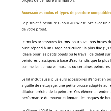
projets de peinture à la maison.
Accessoires inclus et types de peinture compatible
Le pistolet à peinture Ginour 400W est livré avec un
de votre projet.
Parmi les accessoires fournis, on trouve trois buses d
buse répond à un usage particulier : la plus fine (1,0
idéale pour les petits objets ou le travail de détail
peintures classiques à base d’eau, tandis que la plus l
comme les peintures murales ou certaines peintures 
Le kit inclut aussi plusieurs accessoires d’entretien p
aiguille de nettoyage, une petite brosse adaptée au r
dilution précise de la peinture. Ces éléments rendent
performance du moteur et limitant les risques de bo
Le Ginour 400W brille par sa compatibilité avec de no