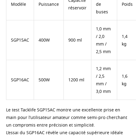
Capacité
Modèle
Puissance
de
Poids
réservoir
buses
1,0 mm
/ 2,0
1,4
SGP15AC
400W
900 ml
mm /
kg
2,5 mm
1,2 mm
/ 2,5
1,6
SGP16AC
500W
1200 ml
mm /
kg
3,0 mm
Le test Tacklife SGP15AC montre une excellente prise en
main pour l’utilisateur amateur comme semi-pro cherchant
un compromis entre précision et simplicité.
L’essai du SGP16AC révèle une capacité supérieure idéale